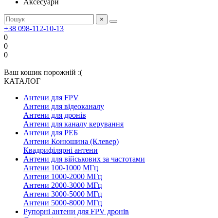
Аксесуари
×
+38 098-112-10-13
0
0
0
Ваш кошик порожній :(
КАТАЛОГ
Антени для FPV
Антени для відеоканалу
Антени для дронів
Антени для каналу керування
Антени для РЕБ
Антени Конюшина (Клевер)
Квадрифілярні антени
Антени для військових за частотами
Антени 100-1000 МГц
Антени 1000-2000 МГц
Антени 2000-3000 МГц
Антени 3000-5000 МГц
Антени 5000-8000 МГц
Рупорні антени для FPV дронів