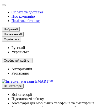
Оплата та доставка
Про компанію
Політика безпеки
Вибране
0
Порівняння
0
Українська
Русский
Українська
Особистий кабінет
Авторизація
Реєстрація
Всі категорії
Всі категорії
Підсилювачі зв'язку
Аксесуари для мобільних телефонів та смартфонів