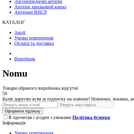
Логоперіодичні антени
Антени хвильовий канал
Антенни RHCP
КАТАЛОГ
Акції
Умови повернення
Оплата та доставка
Виробник
Nomu
Товари обраного виробника відсутні
50
Балів даруємо всім за підписку на новини! Новинки, знижки, ак
Оформити підписку
Я прочитав і згоден з умовами
Політика безпеки
Інформація
Умови повернення