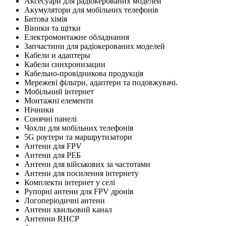
Аксесуари для радіокерованих моделей
Акумулятори для мобільних телефонів
Битова хімія
Віники та щітки
Електромонтажне обладнання
Запчастини для радіокерованих моделей
Кабели и адаптеры
Кабели синхронизации
Кабельно-провідникова продукція
Мережеві фільтри, адаптери та подовжувачі.
Мобільний інтернет
Монтажні елементи
Нічники
Сонячні панелі
Чохли для мобільних телефонів
5G роутери та маршрутизатори
Антени для FPV
Антени для РЕБ
Антени для військових за частотами
Антени для посилення інтернету
Комплекти інтернет у селі
Рупорні антени для FPV дронів
Логоперіодичні антени
Антени хвильовий канал
Антенни RHCP