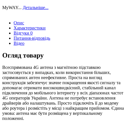
MyWAY...
Детальніше...
Опис
Характеристики
Відгуки
0
Питання-відповідь
Відео
Огляд товару
Всеспрямована 4G антена з магнітною підставкою
застосовується у випадках, коли використання більших,
спрямованих антен неефективне. Проста на вигляд
конструкція забезпечує значне покращення якості сигналу та
допомагає отримати високошвидкісний, стабільний канал
підключення до мобільного інтернету у всіх діапазонах частот
4G операторів України. Антена не потребує встановлення
драйверів або налаштувань. Просто підключіть її до модему
або роутера і розмістіть у місці з найкращим прийомом. Єдина
умова: антена має бути розміщена у вертикальному
положенні.