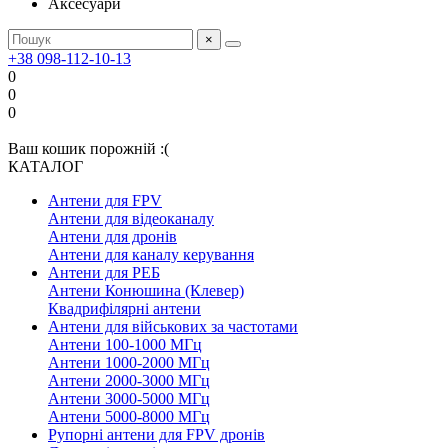
Аксесуари
×
+38 098-112-10-13
0
0
0
Ваш кошик порожній :(
КАТАЛОГ
Антени для FPV
Антени для відеоканалу
Антени для дронів
Антени для каналу керування
Антени для РЕБ
Антени Конюшина (Клевер)
Квадрифілярні антени
Антени для військових за частотами
Антени 100-1000 МГц
Антени 1000-2000 МГц
Антени 2000-3000 МГц
Антени 3000-5000 МГц
Антени 5000-8000 МГц
Рупорні антени для FPV дронів