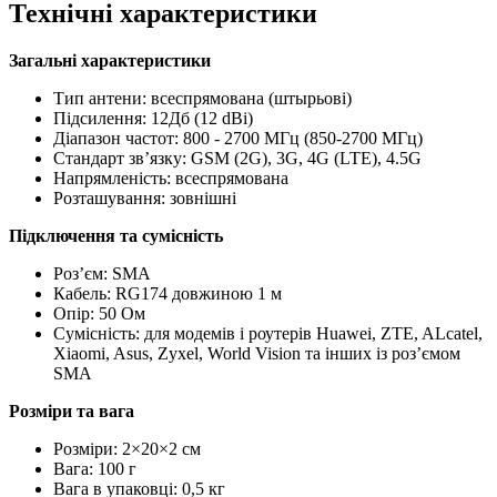
Технічні характеристики
Загальні характеристики
Тип антени: всеспрямована (штырьові)
Підсилення: 12Дб (12 dBi)
Діапазон частот: 800 - 2700 МГц (850-2700 МГц)
Стандарт зв’язку: GSM (2G), 3G, 4G (LTE), 4.5G
Напрямленість: всеспрямована
Розташування: зовнішні
Підключення та сумісність
Роз’єм: SMA
Кабель: RG174 довжиною 1 м
Опір: 50 Ом
Сумісність: для модемів і роутерів Huawei, ZTE, ALcatel,
Xiaomi, Asus, Zyxel, World Vision та інших із роз’ємом
SMA
Розміри та вага
Розміри: 2×20×2 см
Вага: 100 г
Вага в упаковці: 0,5 кг