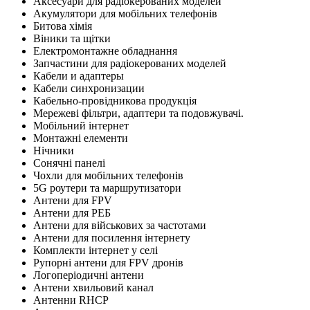
Аксесуари для радіокерованих моделей
Акумулятори для мобільних телефонів
Битова хімія
Віники та щітки
Електромонтажне обладнання
Запчастини для радіокерованих моделей
Кабели и адаптеры
Кабели синхронизации
Кабельно-провідникова продукція
Мережеві фільтри, адаптери та подовжувачі.
Мобільний інтернет
Монтажні елементи
Нічники
Сонячні панелі
Чохли для мобільних телефонів
5G роутери та маршрутизатори
Антени для FPV
Антени для РЕБ
Антени для військових за частотами
Антени для посилення інтернету
Комплекти інтернет у селі
Рупорні антени для FPV дронів
Логоперіодичні антени
Антени хвильовий канал
Антенни RHCP