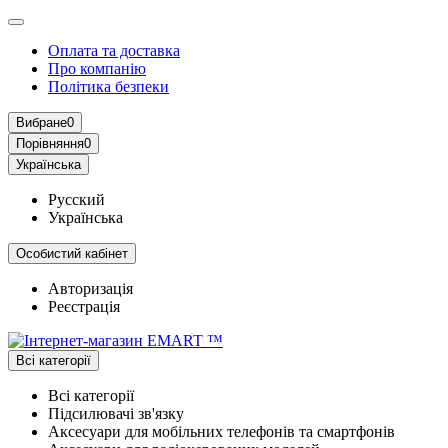
Оплата та доставка
Про компанію
Політика безпеки
Вибране
0
Порівняння
0
Українська
Русский
Українська
Особистий кабінет
Авторизація
Реєстрація
Всі категорії
Всі категорії
Підсилювачі зв'язку
Аксесуари для мобільних телефонів та смартфонів