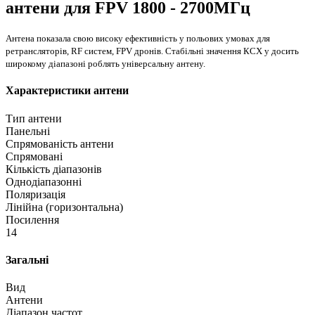
антени для FPV 1800 - 2700МГц
Антена показала свою високу ефективність у польових умовах для
ретрансляторів, RF систем, FPV дронів. Стабільні значення КСХ у досить
широкому діапазоні роблять універсальну антену.
Характеристики антени
Тип антени
Панельні
Спрямованість антени
Спрямовані
Кількість діапазонів
Однодіапазонні
Поляризація
Лінійна (горизонтальна)
Посилення
14
Загальні
Вид
Антени
Діапазон частот