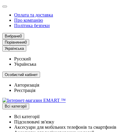
Оплата та доставка
Про компанію
Політика безпеки
Вибране
0
Порівняння
0
Українська
Русский
Українська
Особистий кабінет
Авторизація
Реєстрація
Всі категорії
Всі категорії
Підсилювачі зв'язку
Аксесуари для мобільних телефонів та смартфонів