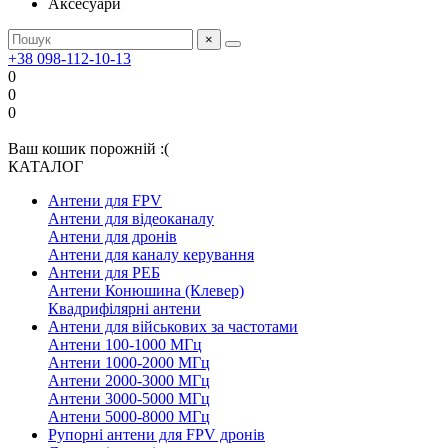
Аксесуари
×
+38 098-112-10-13
0
0
0
Ваш кошик порожній :(
КАТАЛОГ
Антени для FPV
Антени для відеоканалу
Антени для дронів
Антени для каналу керування
Антени для РЕБ
Антени Конюшина (Клевер)
Квадрифілярні антени
Антени для військових за частотами
Антени 100-1000 МГц
Антени 1000-2000 МГц
Антени 2000-3000 МГц
Антени 3000-5000 МГц
Антени 5000-8000 МГц
Рупорні антени для FPV дронів