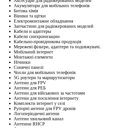
Аксесуари для радіокерованих моделей
Акумулятори для мобільних телефонів
Битова хімія
Віники та щітки
Електромонтажне обладнання
Запчастини для радіокерованих моделей
Кабели и адаптеры
Кабели синхронизации
Кабельно-провідникова продукція
Мережеві фільтри, адаптери та подовжувачі.
Мобільний інтернет
Монтажні елементи
Нічники
Сонячні панелі
Чохли для мобільних телефонів
5G роутери та маршрутизатори
Антени для FPV
Антени для РЕБ
Антени для військових за частотами
Антени для посилення інтернету
Комплекти інтернет у селі
Рупорні антени для FPV дронів
Логоперіодичні антени
Антени хвильовий канал
Антенни RHCP