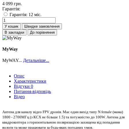
4 099 грн.
Гарантія:
Гарантія: 12 міс.
У кошик
Швидке замовлення
В закладки
До порівняння
MyWay
MyWAY...
Детальніше...
Опис
Характеристики
Відгуки
0
Питання-відповідь
Відео
Антена для каналу відео FPV дронів. Має один вихід типу N female (мама)
1800 - 2700МГц (з КСХ не більше 1.5) та потужністю до 100W. Антена для
квадрокоптера з горизонтальною поляризацією захищена від попадання
вологи та може працювати за будь-яких погодних умов.