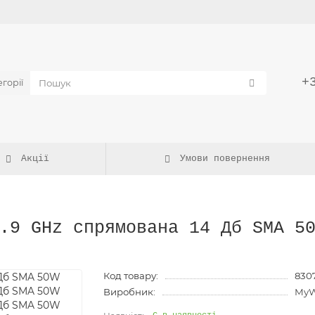
и
+
егорії
Акції
Умови повернення
.9 GHz спрямована 14 Дб SMA 5
Код товару:
830
Виробник:
My