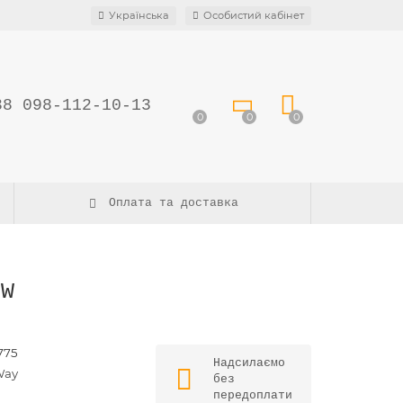
Українська
Особистий кабінет
38 098-112-10-13
0
0
0
Оплата та доставка
0W
775
Надсилаємо
Way
без
передоплати