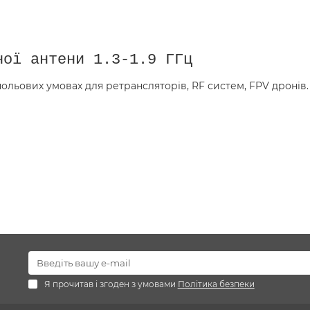
ної антени 1.3-1.9 ГГц
польових умовах для ретрансляторів, RF систем, FPV дронів
Я прочитав і згоден з умовами
Політика безпеки