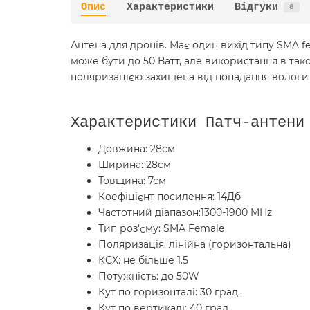
Опис
Характеристики
Відгуки
0
Антена для дронів. Має один вихід типу SMA fe
може бути до 50 Ватт, але використання в та
поляризацією захищена від попадання вологи 
Характеристики Патч-антени
Довжина: 28см
Ширина: 28см
Товщина: 7см
Коефіцієнт посилення: 14Дб
Частотний діапазон:1300-1900 MHz
Тип роз'єму: SMA Female
Поляризація: лінійна (горизонтальна)
КСХ: не більше 1.5
Потужність: до 50W
Кут по горизонталі: 30 град.
Кут по вертикалі: 40 град.