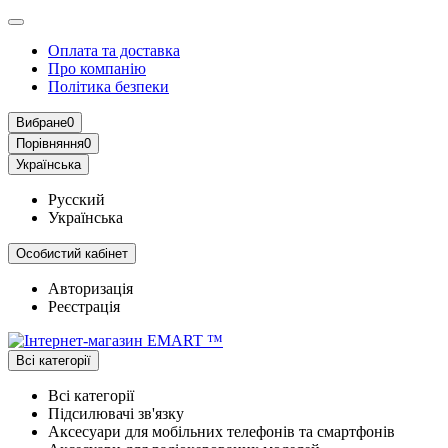
Оплата та доставка
Про компанію
Політика безпеки
Вибране
0
Порівняння
0
Українська
Русский
Українська
Особистий кабінет
Авторизація
Реєстрація
Всі категорії
Всі категорії
Підсилювачі зв'язку
Аксесуари для мобільних телефонів та смартфонів