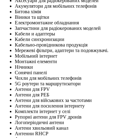
Аксесуари для радіокерованих моделей
Акумулятори для мобільних телефонів
Битова хімія
Віники та щітки
Електромонтажне обладнання
Запчастини для радіокерованих моделей
Кабели и адаптеры
Кабели синхронизации
Кабельно-провідникова продукція
Мережеві фільтри, адаптери та подовжувачі.
Мобільний інтернет
Монтажні елементи
Нічники
Сонячні панелі
Чохли для мобільних телефонів
5G роутери та маршрутизатори
Антени для FPV
Антени для РЕБ
Антени для військових за частотами
Антени для посилення інтернету
Комплекти інтернет у селі
Рупорні антени для FPV дронів
Логоперіодичні антени
Антени хвильовий канал
Антенни RHCP