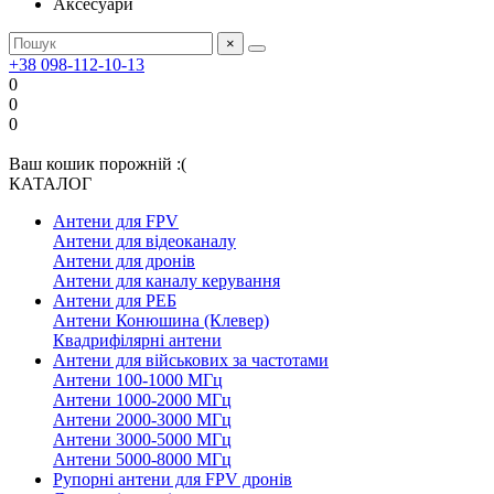
Аксесуари
×
+38 098-112-10-13
0
0
0
Ваш кошик порожній :(
КАТАЛОГ
Антени для FPV
Антени для відеоканалу
Антени для дронів
Антени для каналу керування
Антени для РЕБ
Антени Конюшина (Клевер)
Квадрифілярні антени
Антени для військових за частотами
Антени 100-1000 МГц
Антени 1000-2000 МГц
Антени 2000-3000 МГц
Антени 3000-5000 МГц
Антени 5000-8000 МГц
Рупорні антени для FPV дронів