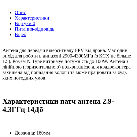
Опис
Характеристики
Відгуки
0
Питання-відповідь
Відео
Антена для передачі відеосигналу FPV від дрона. Має один
вихід для роботи в дипазоні 2900-4300МГц (з КСХ не більше
1.5). Роз'єм N-Type витримує потужність до 100W. Антена з
лінійною (горизонтальною) поляризацією для квадрокоптера
захищена від попадання вологи та може працювати за будь-
яких погодних умов.
Характеристики патч антена 2.9-
4.3ГГц 14Дб
Довжина: 160мм