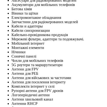
Аксесуари для радіокерованих моделей
Акумулятори для мобільних телефонів
Битова хімія
Віники та щітки
Електромонтажне обладнання
Запчастини для радіокерованих моделей
Кабели и адаптеры
Кабели синхронизации
Кабельно-провідникова продукція
Мережеві фільтри, адаптери та подовжувачі.
Мобільний інтернет
Монтажні елементи
Нічники
Сонячні панелі
Чохли для мобільних телефонів
5G роутери та маршрутизатори
Антени для FPV
Антени для РЕБ
Антени для військових за частотами
Антени для посилення інтернету
Комплекти інтернет у селі
Рупорні антени для FPV дронів
Логоперіодичні антени
Антени хвильовий канал
Антенни RHCP