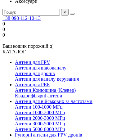
Аксесуари
×
+38 098-112-10-13
0
0
0
Ваш кошик порожній :(
КАТАЛОГ
Антени для FPV
Антени для відеоканалу
Антени для дронів
Антени для каналу керування
Антени для РЕБ
Антени Конюшина (Клевер)
Квадрифілярні антени
Антени для військових за частотами
Антени 100-1000 МГц
Антени 1000-2000 МГц
Антени 2000-3000 МГц
Антени 3000-5000 МГц
Антени 5000-8000 МГц
Рупорні антени для FPV дронів