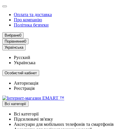
Оплата та доставка
Про компанію
Політика безпеки
Вибране
0
Порівняння
0
Українська
Русский
Українська
Особистий кабінет
Авторизація
Реєстрація
Всі категорії
Всі категорії
Підсилювачі зв'язку
Аксесуари для мобільних телефонів та смартфонів