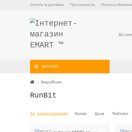
Оплата та доставка
Про компанію
Політика безпек
Всі кат
КАТАЛОГ
Виробник
RunBit
За замовчуванням
Назва
Ціна
Рейтинг