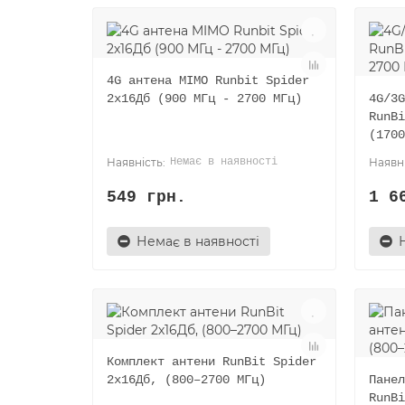
4G антена MIMO Runbit Spider
2х16Дб (900 МГц - 2700 МГц)
4G/3G
RunBi
(1700
Немає в наявності
549 грн.
1 6
Немає в наявності
Комплект антени RunBit Spider
2х16Дб, (800–2700 МГц)
Панел
RunBi