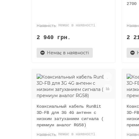
2700 
Немає в наявності
2 940 грн.
2 2
Немає в наявності
Коаксиальный кабель RunBit
Коакс
3D-FB для 3G 4G антенн с
3D-FB
низким затуханием сигнала (
низки
премиум аналог RG58)
преми
Немає в наявності