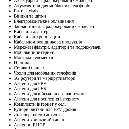
Аксесуари для радіокерованих моделей
Акумулятори для мобільних телефонів
Битова хімія
Віники та щітки
Електромонтажне обладнання
Запчастини для радіокерованих моделей
Кабели и адаптеры
Кабели синхронизации
Кабельно-провідникова продукція
Мережеві фільтри, адаптери та подовжувачі.
Мобільний інтернет
Монтажні елементи
Нічники
Сонячні панелі
Чохли для мобільних телефонів
5G роутери та маршрутизатори
Антени для FPV
Антени для РЕБ
Антени для військових за частотами
Антени для посилення інтернету
Комплекти інтернет у селі
Рупорні антени для FPV дронів
Логоперіодичні антени
Антени хвильовий канал
Антенни RHCP