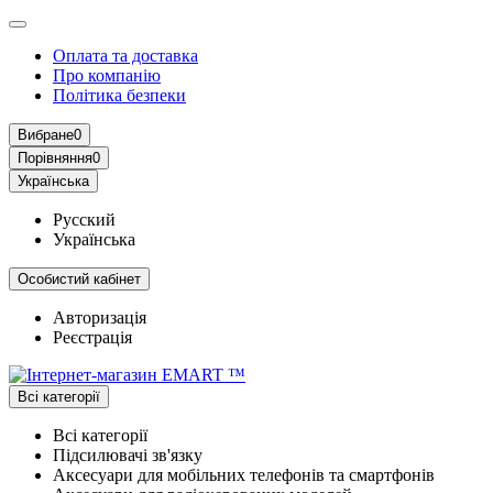
Оплата та доставка
Про компанію
Політика безпеки
Вибране
0
Порівняння
0
Українська
Русский
Українська
Особистий кабінет
Авторизація
Реєстрація
Всі категорії
Всі категорії
Підсилювачі зв'язку
Аксесуари для мобільних телефонів та смартфонів