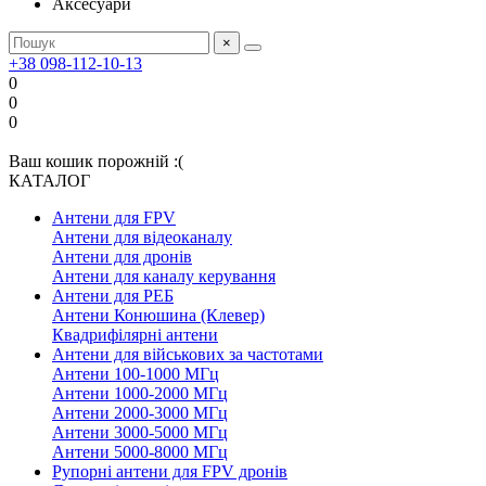
Аксесуари
×
+38 098-112-10-13
0
0
0
Ваш кошик порожній :(
КАТАЛОГ
Антени для FPV
Антени для відеоканалу
Антени для дронів
Антени для каналу керування
Антени для РЕБ
Антени Конюшина (Клевер)
Квадрифілярні антени
Антени для військових за частотами
Антени 100-1000 МГц
Антени 1000-2000 МГц
Антени 2000-3000 МГц
Антени 3000-5000 МГц
Антени 5000-8000 МГц
Рупорні антени для FPV дронів