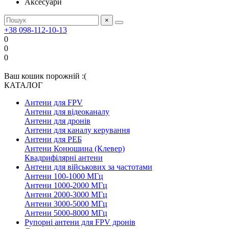
Аксесуари
×
+38 098-112-10-13
0
0
0
Ваш кошик порожній :(
КАТАЛОГ
Антени для FPV
Антени для відеоканалу
Антени для дронів
Антени для каналу керування
Антени для РЕБ
Антени Конюшина (Клевер)
Квадрифілярні антени
Антени для військових за частотами
Антени 100-1000 МГц
Антени 1000-2000 МГц
Антени 2000-3000 МГц
Антени 3000-5000 МГц
Антени 5000-8000 МГц
Рупорні антени для FPV дронів