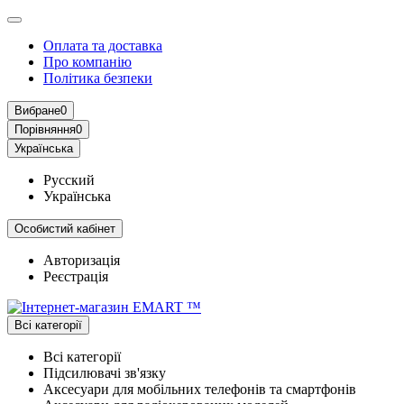
Оплата та доставка
Про компанію
Політика безпеки
Вибране
0
Порівняння
0
Українська
Русский
Українська
Особистий кабінет
Авторизація
Реєстрація
Всі категорії
Всі категорії
Підсилювачі зв'язку
Аксесуари для мобільних телефонів та смартфонів