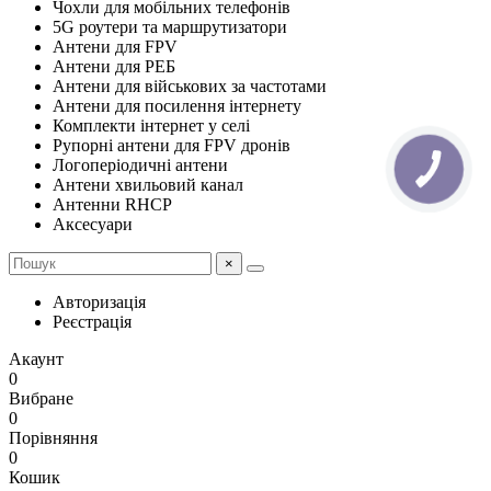
Чохли для мобільних телефонів
5G роутери та маршрутизатори
Антени для FPV
Антени для РЕБ
Антени для військових за частотами
Антени для посилення інтернету
Комплекти інтернет у селі
Рупорні антени для FPV дронів
Логоперіодичні антени
КНОПКА
ЗВ'ЯЗКУ
Антени хвильовий канал
Антенни RHCP
Аксесуари
×
Авторизація
Реєстрація
Акаунт
0
Вибране
0
Порівняння
0
Кошик