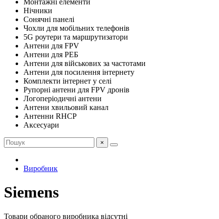
Монтажні елементи
Нічники
Сонячні панелі
Чохли для мобільних телефонів
5G роутери та маршрутизатори
Антени для FPV
Антени для РЕБ
Антени для військових за частотами
Антени для посилення інтернету
Комплекти інтернет у селі
Рупорні антени для FPV дронів
Логоперіодичні антени
Антени хвильовий канал
Антенни RHCP
Аксесуари
×
Виробник
Siemens
Товари обраного виробника відсутні