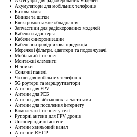
Аксесуари для радіокерованих моделей
Акумулятори для мобільних телефонів
Битова хімія
Віники та щітки
Електромонтажне обладнання
Запчастини для радіокерованих моделей
Кабели и адаптеры
Кабели синхронизации
Кабельно-провідникова продукція
Мережеві фільтри, адаптери та подовжувачі.
Мобільний інтернет
Монтажні елементи
Нічники
Сонячні панелі
Чохли для мобільних телефонів
5G роутери та маршрутизатори
Антени для FPV
Антени для РЕБ
Антени для військових за частотами
Антени для посилення інтернету
Комплекти інтернет у селі
Рупорні антени для FPV дронів
Логоперіодичні антени
Антени хвильовий канал
Антенни RHCP