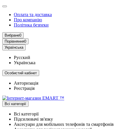
Оплата та доставка
Про компанію
Політика безпеки
Вибране
0
Порівняння
0
Українська
Русский
Українська
Особистий кабінет
Авторизація
Реєстрація
Всі категорії
Всі категорії
Підсилювачі зв'язку
Аксесуари для мобільних телефонів та смартфонів