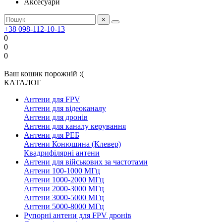
Аксесуари
×
+38 098-112-10-13
0
0
0
Ваш кошик порожній :(
КАТАЛОГ
Антени для FPV
Антени для відеоканалу
Антени для дронів
Антени для каналу керування
Антени для РЕБ
Антени Конюшина (Клевер)
Квадрифілярні антени
Антени для військових за частотами
Антени 100-1000 МГц
Антени 1000-2000 МГц
Антени 2000-3000 МГц
Антени 3000-5000 МГц
Антени 5000-8000 МГц
Рупорні антени для FPV дронів