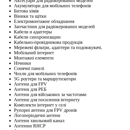
Аксесуари для радіокерованих моделей
Акумулятори для мобільних телефонів
Битова хімія
Віники та щітки
Електромонтажне обладнання
Запчастини для радіокерованих моделей
Кабели и адаптеры
Кабели синхронизации
Кабельно-провідникова продукція
Мережеві фільтри, адаптери та подовжувачі.
Мобільний інтернет
Монтажні елементи
Нічники
Сонячні панелі
Чохли для мобільних телефонів
5G роутери та маршрутизатори
Антени для FPV
Антени для РЕБ
Антени для військових за частотами
Антени для посилення інтернету
Комплекти інтернет у селі
Рупорні антени для FPV дронів
Логоперіодичні антени
Антени хвильовий канал
Антенни RHCP