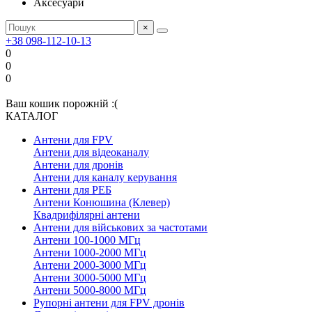
Аксесуари
×
+38 098-112-10-13
0
0
0
Ваш кошик порожній :(
КАТАЛОГ
Антени для FPV
Антени для відеоканалу
Антени для дронів
Антени для каналу керування
Антени для РЕБ
Антени Конюшина (Клевер)
Квадрифілярні антени
Антени для військових за частотами
Антени 100-1000 МГц
Антени 1000-2000 МГц
Антени 2000-3000 МГц
Антени 3000-5000 МГц
Антени 5000-8000 МГц
Рупорні антени для FPV дронів