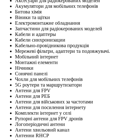
Аксесуари для радіокерованих моделей
Акумулятори для мобільних телефонів
Битова хімія
Віники та щітки
Електромонтажне обладнання
Запчастини для радіокерованих моделей
Кабели и адаптеры
Кабели синхронизации
Кабельно-провідникова продукція
Мережеві фільтри, адаптери та подовжувачі.
Мобільний інтернет
Монтажні елементи
Нічники
Сонячні панелі
Чохли для мобільних телефонів
5G роутери та маршрутизатори
Антени для FPV
Антени для РЕБ
Антени для військових за частотами
Антени для посилення інтернету
Комплекти інтернет у селі
Рупорні антени для FPV дронів
Логоперіодичні антени
Антени хвильовий канал
Антенни RHCP