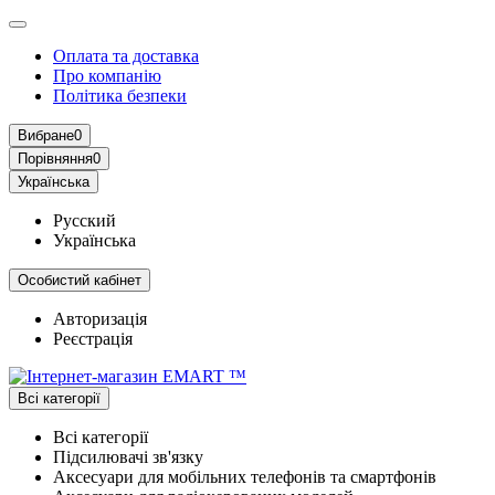
Оплата та доставка
Про компанію
Політика безпеки
Вибране
0
Порівняння
0
Українська
Русский
Українська
Особистий кабінет
Авторизація
Реєстрація
Всі категорії
Всі категорії
Підсилювачі зв'язку
Аксесуари для мобільних телефонів та смартфонів