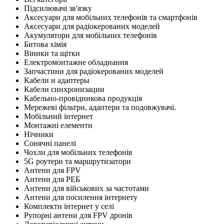
Підсилювачі зв'язку
Аксесуари для мобільних телефонів та смартфонів
Аксесуари для радіокерованих моделей
Акумулятори для мобільних телефонів
Битова хімія
Віники та щітки
Електромонтажне обладнання
Запчастини для радіокерованих моделей
Кабели и адаптеры
Кабели синхронизации
Кабельно-провідникова продукція
Мережеві фільтри, адаптери та подовжувачі.
Мобільний інтернет
Монтажні елементи
Нічники
Сонячні панелі
Чохли для мобільних телефонів
5G роутери та маршрутизатори
Антени для FPV
Антени для РЕБ
Антени для військових за частотами
Антени для посилення інтернету
Комплекти інтернет у селі
Рупорні антени для FPV дронів