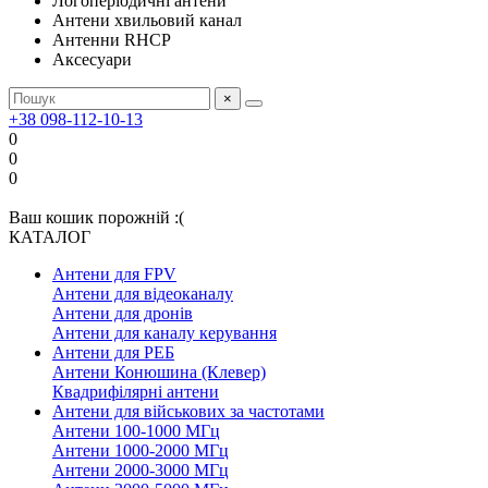
Логоперіодичні антени
Антени хвильовий канал
Антенни RHCP
Аксесуари
×
+38 098-112-10-13
0
0
0
Ваш кошик порожній :(
КАТАЛОГ
Антени для FPV
Антени для відеоканалу
Антени для дронів
Антени для каналу керування
Антени для РЕБ
Антени Конюшина (Клевер)
Квадрифілярні антени
Антени для військових за частотами
Антени 100-1000 МГц
Антени 1000-2000 МГц
Антени 2000-3000 МГц