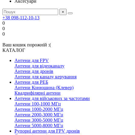
Аксесуари
×
+38 098-112-10-13
0
0
0
Ваш кошик порожній :(
КАТАЛОГ
Антени для FPV
Антени для відеоканалу
Антени для дронів
Антени для каналу керування
Антени для РЕБ
Антени Конюшина (Клевер)
Квадрифілярні антени
Антени для військових за частотами
Антени 100-1000 МГц
Антени 1000-2000 МГц
Антени 2000-3000 МГц
Антени 3000-5000 МГц
Антени 5000-8000 МГц
Рупорні антени для FPV дронів