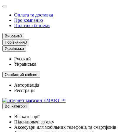
Оплата та доставка
Про компанію
Політика безпеки
Вибране
0
Порівняння
0
Українська
Русский
Українська
Особистий кабінет
Авторизація
Реєстрація
Всі категорії
Всі категорії
Підсилювачі зв'язку
Аксесуари для мобільних телефонів та смартфонів