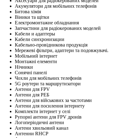
Аксесуари для радіокерованих моделей
Акумулятори для мобільних телефонів
Битова хімія
Віники та щітки
Електромонтажне обладнання
Запчастини для радіокерованих моделей
Кабели и адаптеры
Кабели синхронизации
Кабельно-провідникова продукція
Мережеві фільтри, адаптери та подовжувачі.
Мобільний інтернет
Монтажні елементи
Нічники
Сонячні панелі
Чохли для мобільних телефонів
5G роутери та маршрутизатори
Антени для FPV
Антени для РЕБ
Антени для військових за частотами
Антени для посилення інтернету
Комплекти інтернет у селі
Рупорні антени для FPV дронів
Логоперіодичні антени
Антени хвильовий канал
Антенни RHCP