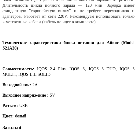
Длительность цикла
полного заряда — 120 мин. Зарядка имеет
стандартную "европейскую вилку" и не требует переходников и
адаптеров. Работает от сети 220V. Рекомендуем использовать только
качетсвенные кабели (кабель не идет в комплекте).
Технические характеристики блока питания для Айкос (Model
S21A20)
Совместимость:
IQOS 2.4 Plus, IQOS 3, IQOS 3 DUO, IQOS 3
MULTI, IQOS LIL SOLID
Выходной ток:
2А
Выходное напряжение :
5V
Разъем:
USB
Цвет:
белый
Загальні