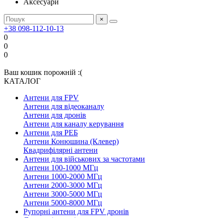
Аксесуари
×
+38 098-112-10-13
0
0
0
Ваш кошик порожній :(
КАТАЛОГ
Антени для FPV
Антени для відеоканалу
Антени для дронів
Антени для каналу керування
Антени для РЕБ
Антени Конюшина (Клевер)
Квадрифілярні антени
Антени для військових за частотами
Антени 100-1000 МГц
Антени 1000-2000 МГц
Антени 2000-3000 МГц
Антени 3000-5000 МГц
Антени 5000-8000 МГц
Рупорні антени для FPV дронів