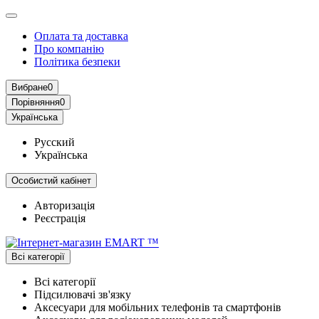
Оплата та доставка
Про компанію
Політика безпеки
Вибране
0
Порівняння
0
Українська
Русский
Українська
Особистий кабінет
Авторизація
Реєстрація
Всі категорії
Всі категорії
Підсилювачі зв'язку
Аксесуари для мобільних телефонів та смартфонів