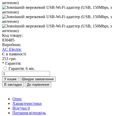
Код товару:
830485
Виробник:
AC Electric
Є в наявності
253 грн.
* Гарантія:
Гарантія: 6 міс.
У кошик
Швидке замовлення
В закладки
До порівняння
Опис
Характеристики
Відгуки
0
Питання-відповідь