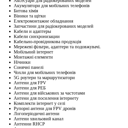
Аксесуари для радіокерованих моделей
Акумулятори для мобільних телефонів
Битова хімія
Віники та щітки
Електромонтажне обладнання
Запчастини для радіокерованих моделей
Кабели и адаптеры
Кабели синхронизации
Кабельно-провідникова продукція
Мережеві фільтри, адаптери та подовжувачі.
Мобільний інтернет
Монтажні елементи
Нічники
Сонячні панелі
Чохли для мобільних телефонів
5G роутери та маршрутизатори
Антени для FPV
Антени для РЕБ
Антени для військових за частотами
Антени для посилення інтернету
Комплекти інтернет у селі
Рупорні антени для FPV дронів
Логоперіодичні антени
Антени хвильовий канал
Антенни RHCP