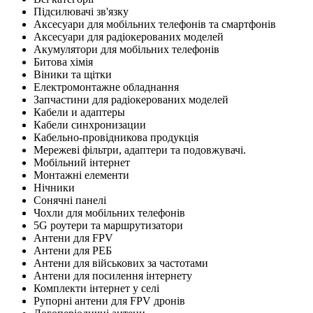
Підсилювачі зв'язку
Аксесуари для мобільних телефонів та смартфонів
Аксесуари для радіокерованих моделей
Акумулятори для мобільних телефонів
Битова хімія
Віники та щітки
Електромонтажне обладнання
Запчастини для радіокерованих моделей
Кабели и адаптеры
Кабели синхронизации
Кабельно-провідникова продукція
Мережеві фільтри, адаптери та подовжувачі.
Мобільний інтернет
Монтажні елементи
Нічники
Сонячні панелі
Чохли для мобільних телефонів
5G роутери та маршрутизатори
Антени для FPV
Антени для РЕБ
Антени для військових за частотами
Антени для посилення інтернету
Комплекти інтернет у селі
Рупорні антени для FPV дронів