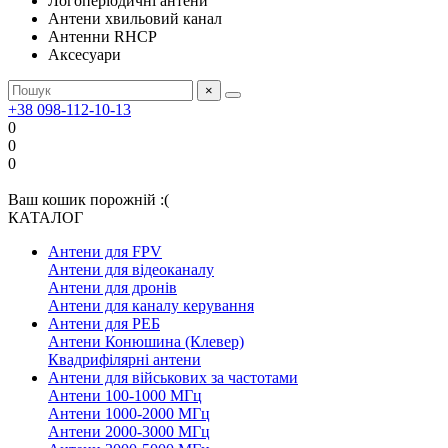
Логоперіодичні антени
Антени хвильовий канал
Антенни RHCP
Аксесуари
×
+38 098-112-10-13
0
0
0
Ваш кошик порожній :(
КАТАЛОГ
Антени для FPV
Антени для відеоканалу
Антени для дронів
Антени для каналу керування
Антени для РЕБ
Антени Конюшина (Клевер)
Квадрифілярні антени
Антени для військових за частотами
Антени 100-1000 МГц
Антени 1000-2000 МГц
Антени 2000-3000 МГц