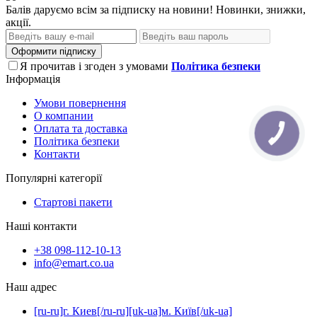
Балів даруємо всім за підписку на новини! Новинки, знижки,
акції.
Оформити підписку
Я прочитав і згоден з умовами
Політика безпеки
Інформація
Умови повернення
О компании
Оплата та доставка
КНОПКА
ЗВ'ЯЗКУ
Політика безпеки
Контакти
Популярні категорії
Стартові пакети
Наші контакти
+38 098-112-10-13
info@emart.co.ua
Наш адрес
[ru-ru]г. Киев[/ru-ru][uk-ua]м. Київ[/uk-ua]