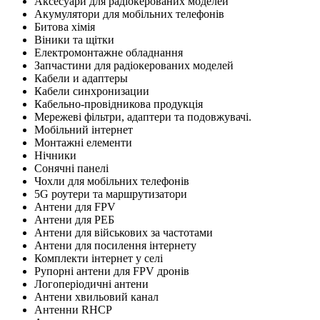
Аксесуари для радіокерованих моделей
Акумулятори для мобільних телефонів
Битова хімія
Віники та щітки
Електромонтажне обладнання
Запчастини для радіокерованих моделей
Кабели и адаптеры
Кабели синхронизации
Кабельно-провідникова продукція
Мережеві фільтри, адаптери та подовжувачі.
Мобільний інтернет
Монтажні елементи
Нічники
Сонячні панелі
Чохли для мобільних телефонів
5G роутери та маршрутизатори
Антени для FPV
Антени для РЕБ
Антени для військових за частотами
Антени для посилення інтернету
Комплекти інтернет у селі
Рупорні антени для FPV дронів
Логоперіодичні антени
Антени хвильовий канал
Антенни RHCP