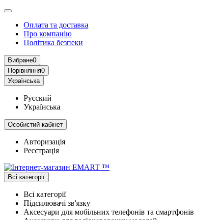
Оплата та доставка
Про компанію
Політика безпеки
Вибране
0
Порівняння
0
Українська
Русский
Українська
Особистий кабінет
Авторизація
Реєстрація
Всі категорії
Всі категорії
Підсилювачі зв'язку
Аксесуари для мобільних телефонів та смартфонів