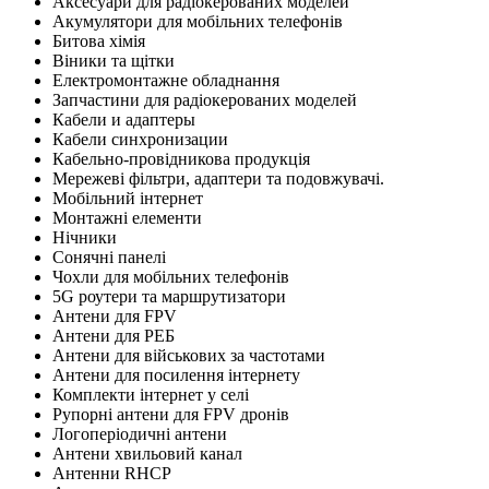
Аксесуари для радіокерованих моделей
Акумулятори для мобільних телефонів
Битова хімія
Віники та щітки
Електромонтажне обладнання
Запчастини для радіокерованих моделей
Кабели и адаптеры
Кабели синхронизации
Кабельно-провідникова продукція
Мережеві фільтри, адаптери та подовжувачі.
Мобільний інтернет
Монтажні елементи
Нічники
Сонячні панелі
Чохли для мобільних телефонів
5G роутери та маршрутизатори
Антени для FPV
Антени для РЕБ
Антени для військових за частотами
Антени для посилення інтернету
Комплекти інтернет у селі
Рупорні антени для FPV дронів
Логоперіодичні антени
Антени хвильовий канал
Антенни RHCP