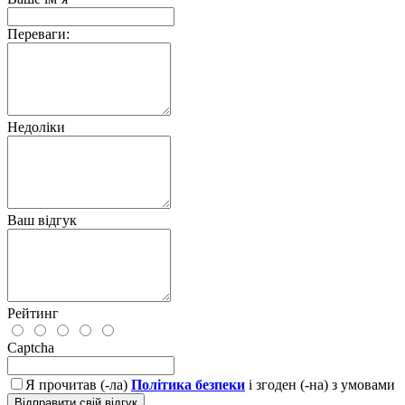
Переваги:
Недоліки
Ваш відгук
Рейтинг
Captcha
Я прочитав (-ла)
Політика безпеки
і згоден (-на) з умовами
Відправити свій відгук