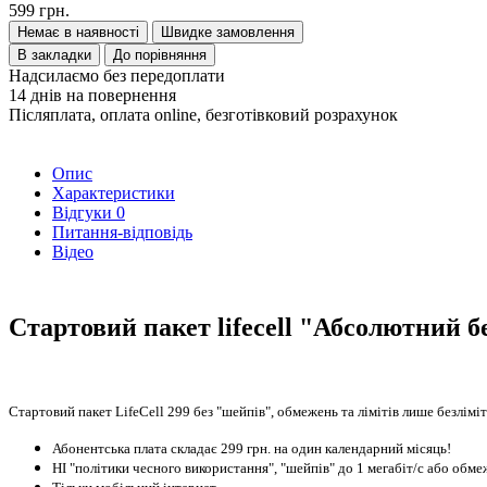
599 грн.
Немає в наявності
Швидке замовлення
В закладки
До порівняння
Надсилаємо без передоплати
14 днів на повернення
Післяплата, оплата online, безготівковий розрахунок
Опис
Характеристики
Відгуки
0
Питання-відповідь
Відео
Стартовий пакет lifecell "Абсолютний б
Стартовий пакет LifeCell 299 без "шейпів", обмежень та лімітів лише безлім
Абонентська плата складає 299 грн. на один календарний місяць!
НІ "політики чесного використання", "шейпів" до 1 мегабіт/с або обмеж