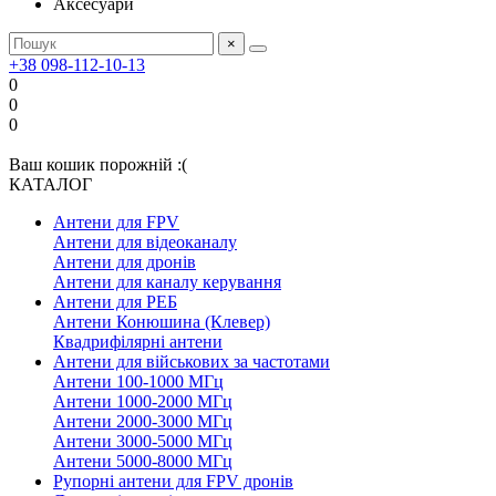
Аксесуари
×
+38 098-112-10-13
0
0
0
Ваш кошик порожній :(
КАТАЛОГ
Антени для FPV
Антени для відеоканалу
Антени для дронів
Антени для каналу керування
Антени для РЕБ
Антени Конюшина (Клевер)
Квадрифілярні антени
Антени для військових за частотами
Антени 100-1000 МГц
Антени 1000-2000 МГц
Антени 2000-3000 МГц
Антени 3000-5000 МГц
Антени 5000-8000 МГц
Рупорні антени для FPV дронів