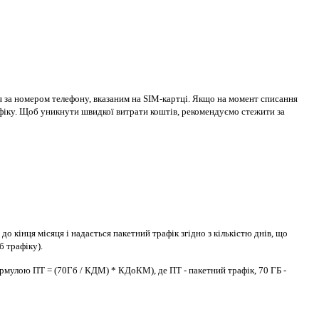
ся за номером телефону, вказаним на SIM-картці. Якщо на момент списання
рафіку. Щоб уникнути швидкої витрати коштів, рекомендуємо стежити за
о кінця місяця і надається пакетний трафік згідно з кількістю днів, що
б трафіку).
формулою ПТ = (70Гб / КДМ) * КДоКМ), де ПТ - пакетний трафік, 70 ГБ -