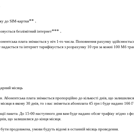
а
** .
тку до SIM-картки
*** .
ховується безлімітний інтернет
бонентська плата знімається у ніч 1-го числа. Поповнення рахунку здійснюєть
е надається та інтернет тарифікується з розрахунку 10 грн за кожні 100 Мб т
дарний місяць
 Абонентська плата знімається пропорційно до кількості днів, що залишилися д
ісяця в якому 30 днів, то з вас зніметься абонплата 45 грн і буде надано 166 Г
ації пакета. До 15-00 наступного дня вам буде надано обсяг трафіку згідно з 
 днів, що залишилися до кінця місяця.
бути продовжена, умови будуть відомі в останній місяць проведення.