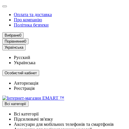
Оплата та доставка
Про компанію
Політика безпеки
Вибране
0
Порівняння
0
Українська
Русский
Українська
Особистий кабінет
Авторизація
Реєстрація
Всі категорії
Всі категорії
Підсилювачі зв'язку
Аксесуари для мобільних телефонів та смартфонів