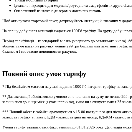
Тільки мобільний інтернет
Ідеально підходить для модемів/роутерів та смартфонів як друга сімк
Оперативний контакт із дилером з можливих питань
Щоб активувати стартовий пакет, дотримуйтесь інструкцій, вказаних у дода
На першу добу після активації надається 100Гб трафіку. На другу добу нара
Період тарифікації – календарний місяць (з першого до останнього числа). А
абонентської плати на рахунку менше 299 грн безлімітний пакетний трафік н
балансом і своєчасно поповнювати рахунок.
Повний опис умов тарифу
* Під безлімітом мається на увазі надання 1000 Гб інтернет трафіку на кален
** Для активації обов'язковою умовою є поповнення на суму не менше 299 грн.
залишилися до кінця місяця (так наприклад, якщо ви активуєте пакет 25 числа м
*** Повний обсяг гігабайт нараховується о 15-00 наступного дня після актив
кількість трафіку в пакеті, КДМ - кількість днів на місяці, КДоКМ - кількість
Умови тарифу залишаються фіксованими до 01.01.2026 року. Далі акція може 