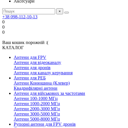
Аксесуари
×
+38 098-112-10-13
0
0
0
Ваш кошик порожній :(
КАТАЛОГ
Антени для FPV
Антени для відеоканалу
Антени для дронів
Антени для каналу керування
Антени для РЕБ
Антени Конюшина (Клевер)
Квадрифілярні антени
Антени для військових за частотами
Антени 100-1000 МГц
Антени 1000-2000 МГц
Антени 2000-3000 МГц
Антени 3000-5000 МГц
Антени 5000-8000 МГц
Рупорні антени для FPV дронів