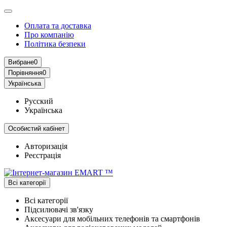
Оплата та доставка
Про компанію
Політика безпеки
Вибране
0
Порівняння
0
Українська
Русский
Українська
Особистий кабінет
Авторизація
Реєстрація
Всі категорії
Всі категорії
Підсилювачі зв'язку
Аксесуари для мобільних телефонів та смартфонів