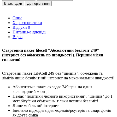
В закладки
До порівняння
Опис
Характеристики
Відгуки
0
Питання-відповідь
Відео
Стартовий пакет lifecell "Абсолютний безліміт 249"
(інтернет без обмежень по швидкості ). Перший місяц
сплачено!
Стартовий пакет LifeCell 249 без "шейпів", обмежень та
лімітів лише безлімітний інтернет на максимальній швидкості!
Абонентська плата складає 249 грн. на один
календарний місяць!
Немає "політики чесного використання", "шейпів" до 1
мегабіту/с чи обмежень, тільки чесний безліміт!
Лише мобільний інтернет
Ідеально підходить для модемів/роутерів та смартфонів
як друга сімка