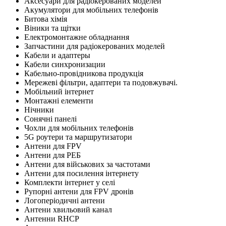
Аксесуари для радіокерованих моделей
Акумулятори для мобільних телефонів
Битова хімія
Віники та щітки
Електромонтажне обладнання
Запчастини для радіокерованих моделей
Кабели и адаптеры
Кабели синхронизации
Кабельно-провідникова продукція
Мережеві фільтри, адаптери та подовжувачі.
Мобільний інтернет
Монтажні елементи
Нічники
Сонячні панелі
Чохли для мобільних телефонів
5G роутери та маршрутизатори
Антени для FPV
Антени для РЕБ
Антени для військових за частотами
Антени для посилення інтернету
Комплекти інтернет у селі
Рупорні антени для FPV дронів
Логоперіодичні антени
Антени хвильовий канал
Антенни RHCP